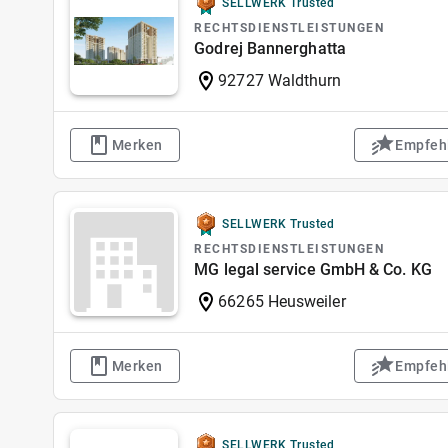
SELLWERK Trusted
RECHTSDIENSTLEISTUNGEN
Godrej Bannerghatta
92727 Waldthurn
Merken
Empfeh
SELLWERK Trusted
RECHTSDIENSTLEISTUNGEN
MG legal service GmbH & Co. KG
66265 Heusweiler
Merken
Empfeh
SELLWERK Trusted