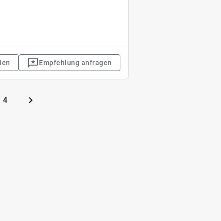
len
Empfehlung anfragen
4