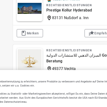
RECHTSDIENSTLEISTUNGEN
Prestige Kollur Hyderabad
83131 Nußdorf a. Inn
Merken
Empfeh
RECHTSDIENSTLEISTUNGEN
الميزان الذهبي للاستشارات الدولية Goldene Waage für Internationale
Beratung
49377 Vechta
ebseitennutzung zu erleichtern, unsere Produkte zu verbessern und Angebote auf Deine I
 setzen wir u.a. Cookies ein.
Merken
Empfeh
okies zu Statistik- oder Marketingzwecken akzeptierst, willigst Du ein, dass Deine Daten 
rbeitet werden. Aus Sicht des Europäischen Gerichtshofs besitzt die USA nach EU-Standa
des Datenschutzniveau.
RECHTSDIENSTLEISTUNGEN