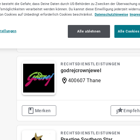
OSS Consult
 besteht die Gefahr, dass Deine Daten durch US-Behörden zu Zwecken der Überwachung o
smöglichkeiten verarbeitet werden können. Du kannst diese Einwilligung jederzeit widerr
21509 Glinde
on Cookies auf Unbedingt erforderlich Cookies beschränkst.
Datenschutzhinweise
Impre
stellungen
Alle ablehnen
Alle Cookies
Merken
Empfeh
RECHTSDIENSTLEISTUNGEN
godrejcrownjewel
400607 Thane
Merken
Empfeh
RECHTSDIENSTLEISTUNGEN
Prestige Southern Star