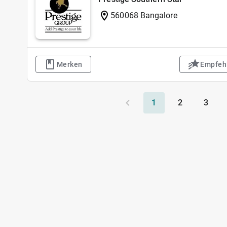
560068 Bangalore
Merken
Empfeh
1
2
3