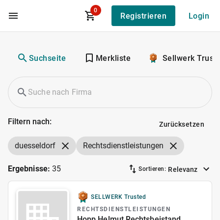
0
Registrieren
Login
Zum Hauptinhalt
Suchseite
Merkliste
Sellwerk Trust
Filtern nach:
Zurücksetzen
duesseldorf
Rechtsdienstleistungen
Ergebnisse:
35
Relevanz
Sortieren:
SELLWERK Trusted
RECHTSDIENSTLEISTUNGEN
Hopp Helmut Rechtsbeistand