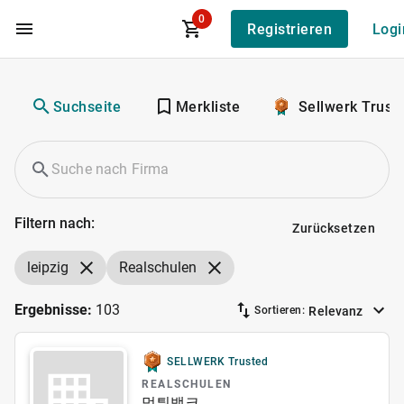
0
Registrieren
Logi
Zum Hauptinhalt
Suchseite
Merkliste
Sellwerk Trust
Filtern nach:
Zurücksetzen
leipzig
Realschulen
Ergebnisse:
103
Relevanz
Sortieren:
SELLWERK Trusted
REALSCHULEN
먹튀뱅크