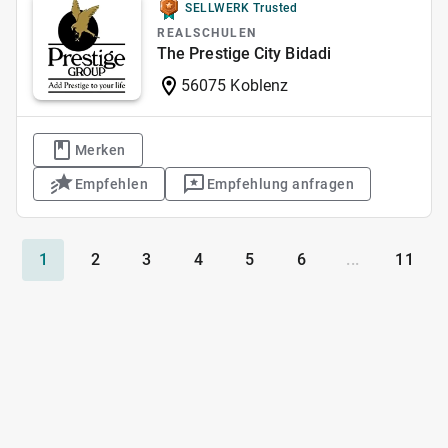
SELLWERK Trusted
REALSCHULEN
The Prestige City Bidadi
56075 Koblenz
Merken
Empfehlen
Empfehlung anfragen
1
2
3
4
5
6
...
11