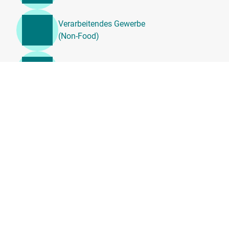
Verarbeitendes Gewerbe
(Non-Food)
Veranstaltungen &
Unterhaltung
Unternehmensdienstleistung
en, Beratung &
Personalwesen
Transport, Logistik &
Umzugsdienste
Tierärztliche
Dienstleistungen