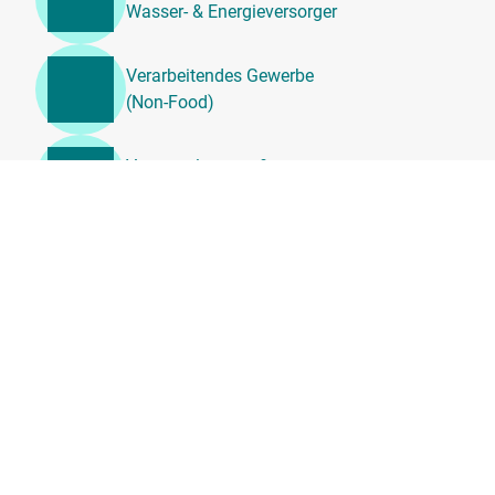
Wasser- & Energieversorger
Verarbeitendes Gewerbe
(Non-Food)
Veranstaltungen &
Unterhaltung
Unternehmensdienstleistung
en, Beratung &
Personalwesen
Transport, Logistik &
Umzugsdienste
Tierärztliche
Dienstleistungen