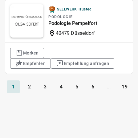
SELLWERK Trusted
PODOLOGIE
Podologie Pempelfort
40479 Düsseldorf
Merken
Empfehlen
Empfehlung anfragen
1
2
3
4
5
6
...
19