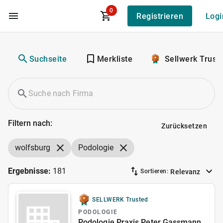
0
Registrieren
Logi
Zum Hauptinhalt
Suchseite
Merkliste
Sellwerk Trust
Filtern nach:
Zurücksetzen
wolfsburg
Podologie
Ergebnisse:
181
Relevanz
Sortieren:
SELLWERK Trusted
PODOLOGIE
Podologie Praxis Peter Gassmann