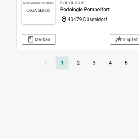
PODOLOGIE
Podologie Pempelfort
40479 Düsseldorf
Merken
Empfeh
1
2
3
4
5