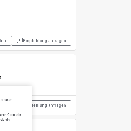
len
Empfehlung anfragen
e
nteressen
len
Empfehlung anfragen
durch Google in
rds ein