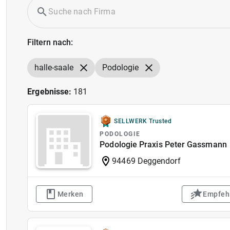
Filtern nach:
halle-saale
Podologie
Ergebnisse:
181
SELLWERK Trusted
PODOLOGIE
Podologie Praxis Peter Gassmann
94469 Deggendorf
Merken
Empfeh