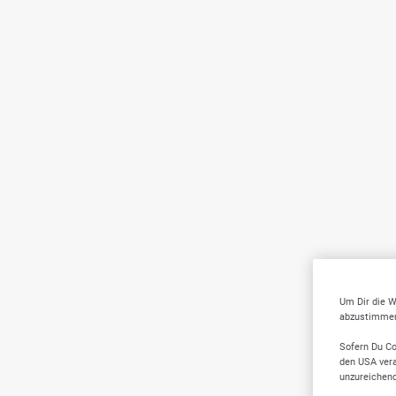
Um Dir die W
abzustimmen,
Sofern Du Co
den USA vera
unzureichen