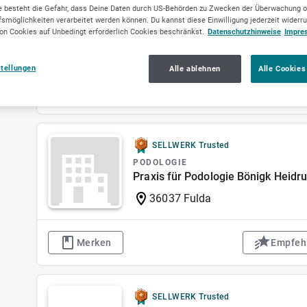
 besteht die Gefahr, dass Deine Daten durch US-Behörden zu Zwecken der Überwachung o
PODOLOGIE
smöglichkeiten verarbeitet werden können. Du kannst diese Einwilligung jederzeit widerr
Podologie und Nagelpraxis Stöber
on Cookies auf Unbedingt erforderlich Cookies beschränkst.
Datenschutzhinweise
Impre
08056 Zwickau
stellungen
Alle ablehnen
Alle Cookies
Merken
Empfeh
SELLWERK Trusted
PODOLOGIE
Praxis für Podologie Bönigk Heidr
36037 Fulda
Merken
Empfeh
SELLWERK Trusted