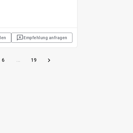
len
Empfehlung anfragen
6
...
19