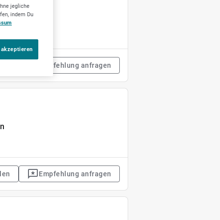
hne jegliche
ufen, indem Du
ssum
 akzeptieren
len
Empfehlung anfragen
un
len
Empfehlung anfragen