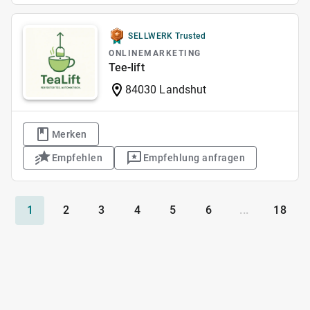
SELLWERK Trusted
ONLINEMARKETING
Tee-lift
84030 Landshut
Merken
Empfehlen
Empfehlung anfragen
1
2
3
4
5
6
...
18