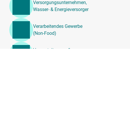
Versorgungsunternehmen,
Wasser- & Energieversorger
Verarbeitendes Gewerbe
(Non-Food)
Veranstaltungen &
Unterhaltung
Unternehmensdienstleistung
en, Beratung &
Personalwesen
Transport, Logistik &
Umzugsdienste
Tierärztliche
Dienstleistungen