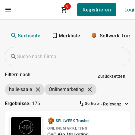
0
Registrieren
Logi
Zum Hauptinhalt
Suchseite
Merkliste
Sellwerk Trust
Filtern nach:
Zurücksetzen
halle-saale
Onlinemarketing
Ergebnisse:
176
Relevanz
Sortieren:
SELLWERK Trusted
ONLINEMARKETING
OnCuGe Marketing