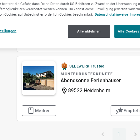
WohnWerk24 - eine Marke der NKM
 besteht die Gefahr, dass Deine Daten durch US-Behörden zu Zwecken der Überwachung o
smöglichkeiten verarbeitet werden können. Du kannst diese Einwilligung jederzeit widerr
20354 Hamburg
on Cookies auf Unbedingt erforderlich Cookies beschränkst.
Datenschutzhinweise
Impre
stellungen
Alle ablehnen
Alle Cookies
Merken
Empfeh
SELLWERK Trusted
MONTEURUNTERKÜNFTE
Abendsonne Ferienhäuser
89522 Heidenheim
Merken
Empfeh
1