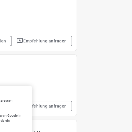
len
Empfehlung anfragen
nteressen
len
Empfehlung anfragen
durch Google in
rds ein