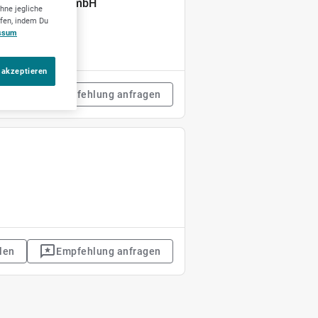
 Hospitality GmbH
hne jegliche
ufen, indem Du
ssum
 akzeptieren
len
Empfehlung anfragen
len
Empfehlung anfragen