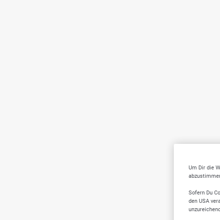
Um Dir die W
abzustimmen,
Sofern Du Co
den USA vera
unzureichen