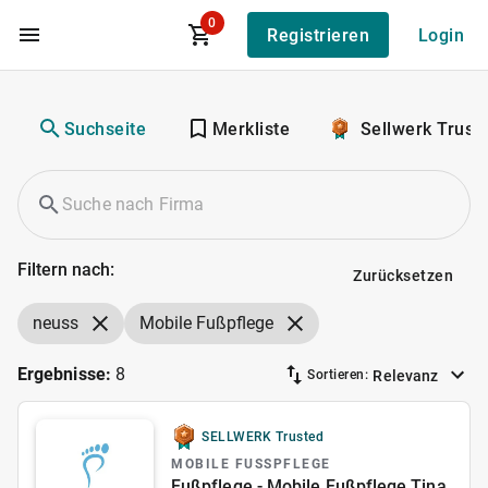
0
Registrieren
Login
Zum Hauptinhalt
Suchseite
Merkliste
Sellwerk Trust
Filtern nach:
Zurücksetzen
neuss
Mobile Fußpflege
Ergebnisse:
8
Relevanz
Sortieren:
SELLWERK Trusted
MOBILE FUSSPFLEGE
Fußpflege - Mobile Fußpflege Tina