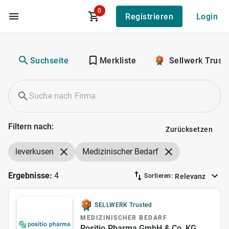
0
Registrieren
Login
Zum Hauptinhalt
Suchseite
Merkliste
Sellwerk Trust
Filtern nach:
Zurücksetzen
leverkusen
Medizinischer Bedarf
Ergebnisse:
4
Relevanz
Sortieren:
SELLWERK Trusted
MEDIZINISCHER BEDARF
Positio Pharma GmbH & Co. KG