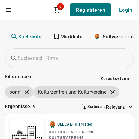
0
Registrieren
Login
Zum Hauptinhalt
Suchseite
Merkliste
Sellwerk Trust
Filtern nach:
Zurücksetzen
bonn
Kulturzentren und Kulturvereine
Ergebnisse:
9
Relevanz
Sortieren:
SELLWERK Trusted
KULTURZENTREN UND
KULTURVEREINE