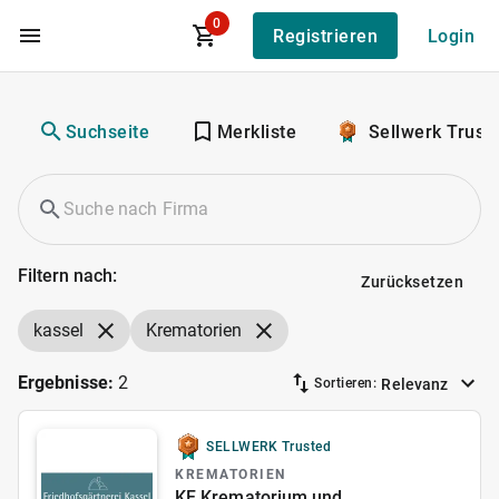
0
Registrieren
Login
Zum Hauptinhalt
Suchseite
Merkliste
Sellwerk Trust
Filtern nach:
Zurücksetzen
kassel
Krematorien
Ergebnisse:
2
Relevanz
Sortieren:
SELLWERK Trusted
KREMATORIEN
KF Krematorium und