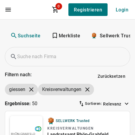
0
Registrieren
Login
Zum Hauptinhalt
Suchseite
Merkliste
Sellwerk Trust
Filtern nach:
Zurücksetzen
giessen
Kreisverwaltungen
Ergebnisse:
50
Relevanz
Sortieren:
SELLWERK Trusted
KREISVERWALTUNGEN
Landratsamt Rhön-Grabfeld