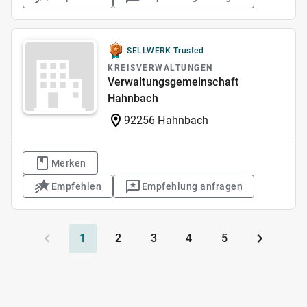
SELLWERK Trusted
KREISVERWALTUNGEN
Verwaltungsgemeinschaft
Hahnbach
92256 Hahnbach
Merken
Empfehlen
Empfehlung anfragen
1
2
3
4
5