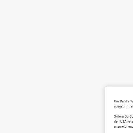
Um Dir die W
abzustimmen,
Sofern Du Co
den USA vera
unzureichen