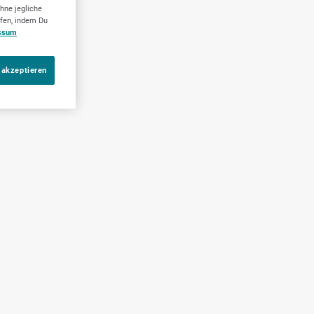
hne jegliche
ufen, indem Du
ssum
 akzeptieren