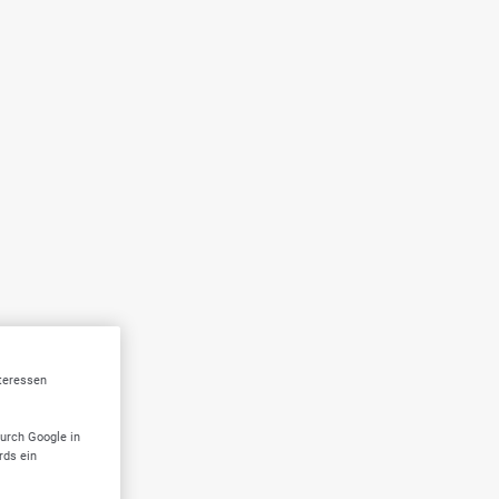
nteressen
durch Google in
rds ein