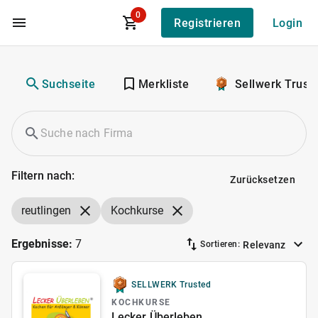
0
Registrieren
Login
Zum Hauptinhalt
Suchseite
Merkliste
Sellwerk Trust
Filtern nach:
Zurücksetzen
reutlingen
Kochkurse
Ergebnisse:
7
Relevanz
Sortieren:
SELLWERK Trusted
KOCHKURSE
Lecker Überleben