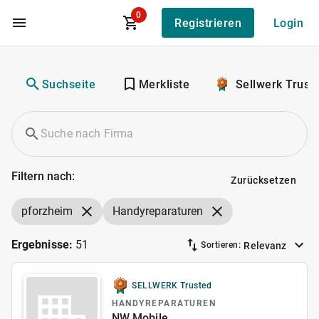
0
Registrieren
Login
Zum Hauptinhalt
Suchseite
Merkliste
Sellwerk Trust
Filtern nach:
Zurücksetzen
pforzheim
Handyreparaturen
Ergebnisse:
51
Relevanz
Sortieren:
SELLWERK Trusted
HANDYREPARATUREN
NW Mobile