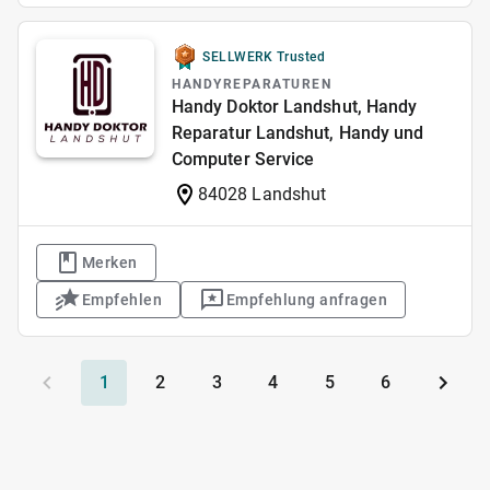
SELLWERK Trusted
HANDYREPARATUREN
Handy Doktor Landshut, Handy
Reparatur Landshut, Handy und
Computer Service
84028 Landshut
Merken
Empfehlen
Empfehlung anfragen
1
2
3
4
5
6