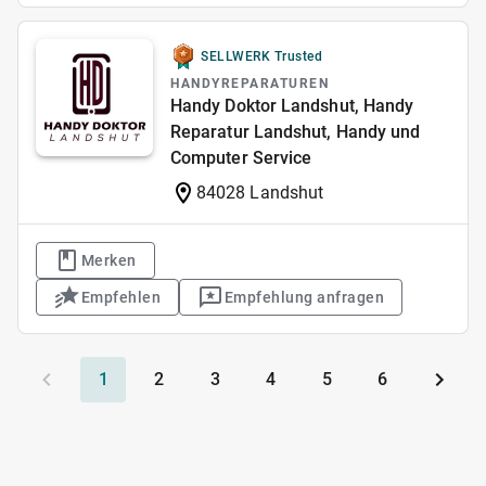
SELLWERK Trusted
HANDYREPARATUREN
Handy Doktor Landshut, Handy
Reparatur Landshut, Handy und
Computer Service
84028 Landshut
Merken
Empfehlen
Empfehlung anfragen
1
2
3
4
5
6