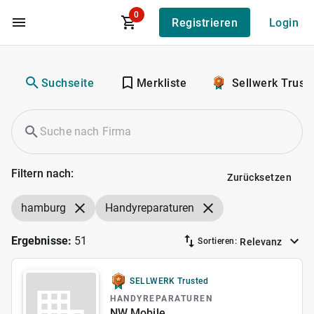
0
Registrieren
Login
Zum Hauptinhalt
Suchseite
Merkliste
Sellwerk Trust
Filtern nach:
Zurücksetzen
hamburg
Handyreparaturen
Ergebnisse:
51
Relevanz
Sortieren:
SELLWERK Trusted
HANDYREPARATUREN
NW Mobile