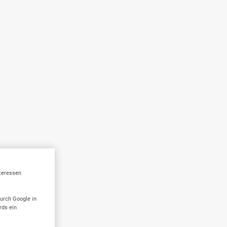
nteressen
durch Google in
rds ein