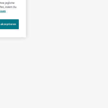
hne jegliche
ufen, indem Du
ssum
 akzeptieren