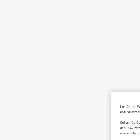
Um Dir die W
abzustimmen,
Sofern Du Co
den USA vera
unzureichen