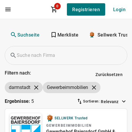
0
Registrieren
Login
Zum Hauptinhalt
Suchseite
Merkliste
Sellwerk Trust
Filtern nach:
Zurücksetzen
darmstadt
Gewerbeimmobilien
Ergebnisse:
5
Relevanz
Sortieren:
SELLWERK Trusted
GEWERBEIMMOBILIEN
Gewerbehof Baiersdorf GmbH &