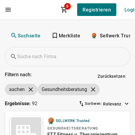
0
Registrieren
Logi
Zum Hauptinhalt
Suchseite
Merkliste
Sellwerk Trust
Filtern nach:
Zurücksetzen
aachen
Gesundheitsberatung
Ergebnisse:
92
Relevanz
Sortieren:
SELLWERK Trusted
GESUNDHEITSBERATUNG
FTZ Fitness u. Therapiezentrum