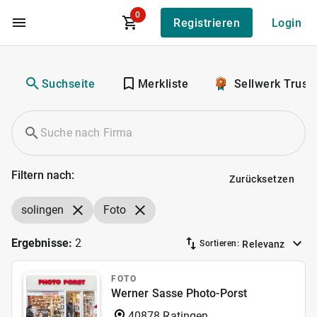
0
Registrieren
Login
Zum Hauptinhalt
Suchseite
Merkliste
Sellwerk Trust
Filtern nach:
Zurücksetzen
solingen
Foto
Ergebnisse:
2
Relevanz
Sortieren:
FOTO
Werner Sasse Photo-Porst
40878 Ratingen