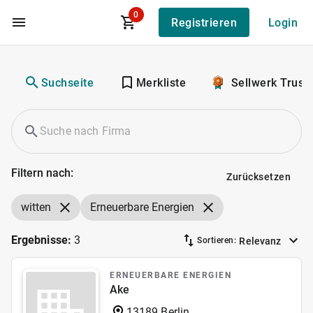
0
Registrieren
Login
Zum Hauptinhalt
Suchseite
Merkliste
Sellwerk Trust
Filtern nach:
Zurücksetzen
witten
Erneuerbare Energien
Ergebnisse:
3
Relevanz
Sortieren:
ERNEUERBARE ENERGIEN
Ake
13189 Berlin