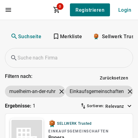
0
Registrieren
Login
Zum Hauptinhalt
Suchseite
Merkliste
Sellwerk Trust
Filtern nach:
Zurücksetzen
muelheim-an-der-ruhr
Einkaufsgemeinschaften
Ergebnisse:
1
Relevanz
Sortieren:
SELLWERK Trusted
EINKAUFSGEMEINSCHAFTEN
Ponera