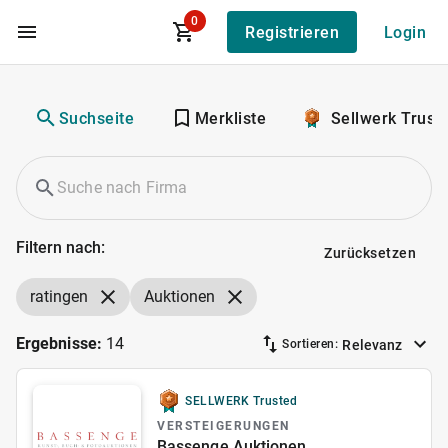
0
Registrieren
Login
Zum Hauptinhalt
Suchseite
Merkliste
Sellwerk Trust
Filtern nach:
Zurücksetzen
ratingen
Auktionen
Ergebnisse:
14
Relevanz
Sortieren:
SELLWERK Trusted
VERSTEIGERUNGEN
Bassenge Auktionen