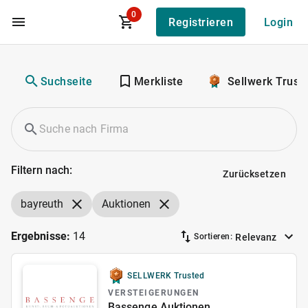
0
Registrieren
Login
Zum Hauptinhalt
Suchseite
Merkliste
Sellwerk Trust
Filtern nach:
Zurücksetzen
bayreuth
Auktionen
Ergebnisse:
14
Relevanz
Sortieren:
SELLWERK Trusted
VERSTEIGERUNGEN
Bassenge Auktionen