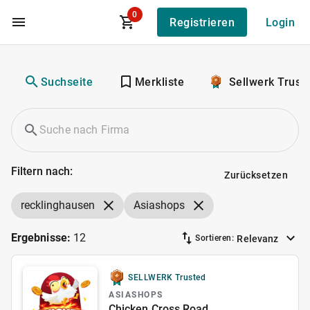
0
Registrieren
Login
Zum Hauptinhalt
Suchseite
Merkliste
Sellwerk Trust
Filtern nach:
Zurücksetzen
recklinghausen
Asiashops
Ergebnisse:
12
Relevanz
Sortieren:
SELLWERK Trusted
ASIASHOPS
Chicken Cross Road