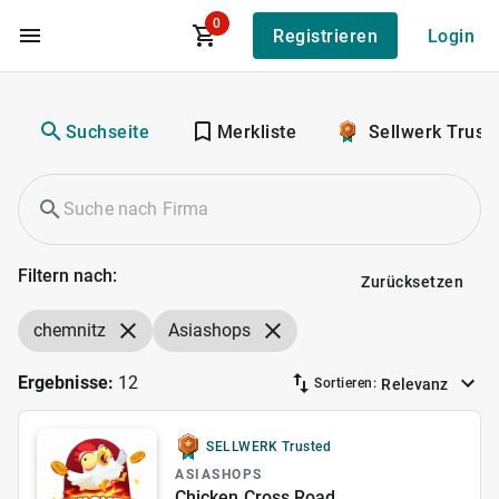
0
Registrieren
Login
Zum Hauptinhalt
Suchseite
Merkliste
Sellwerk Trust
Filtern nach:
Zurücksetzen
chemnitz
Asiashops
Ergebnisse:
12
Relevanz
Sortieren:
SELLWERK Trusted
ASIASHOPS
Chicken Cross Road