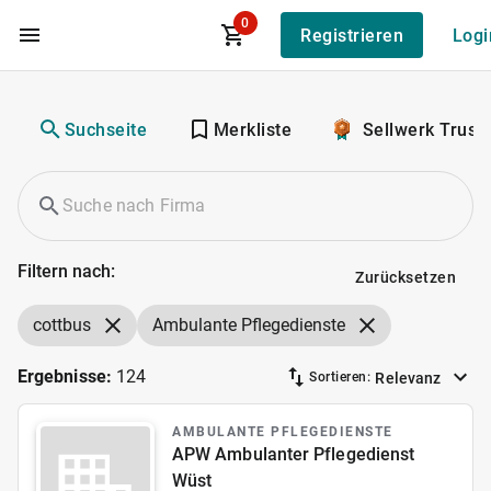
0
Registrieren
Logi
Zum Hauptinhalt
Suchseite
Merkliste
Sellwerk Trust
Filtern nach:
Zurücksetzen
cottbus
Ambulante Pflegedienste
Ergebnisse:
124
Relevanz
Sortieren:
AMBULANTE PFLEGEDIENSTE
APW Ambulanter Pflegedienst
Wüst