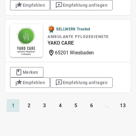
Empfehlen
Empfehlung anfragen
SELLWERK Trusted
AMBULANTE PFLEGEDIENSTE
YAKO CARE
65201 Wiesbaden
Merken
Empfehlen
Empfehlung anfragen
1
2
3
4
5
6
...
13