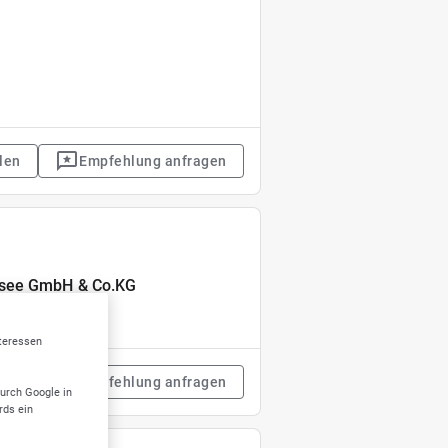
len
Empfehlung anfragen
asee GmbH & Co.KG
nteressen
len
Empfehlung anfragen
durch Google in
rds ein