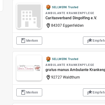
SELLWERK Trusted
AMBULANTE KRANKENPFLEGE
Caritasverband Dingolfing e.V.
84307 Eggenfelden
Merken
Empfeh
SELLWERK Trusted
AMBULANTE KRANKENPFLEGE
gratus manus Ambulante Kranken
92727 Waldthurn
Merken
Empfeh