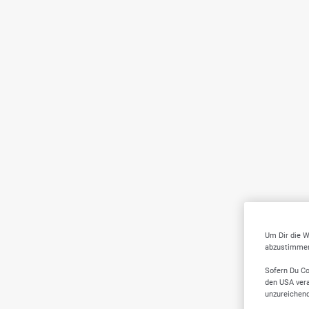
Um Dir die W
abzustimmen,
Sofern Du Co
den USA vera
unzureichen