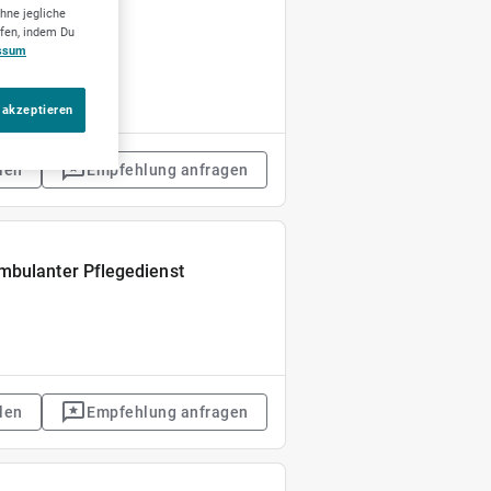
hne jegliche
ufen, indem Du
ssum
 akzeptieren
len
Empfehlung anfragen
mbulanter Pflegedienst
len
Empfehlung anfragen