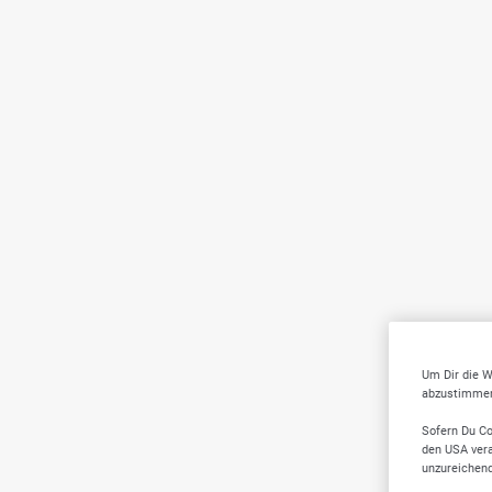
Um Dir die W
abzustimmen,
Sofern Du Co
den USA vera
unzureichen