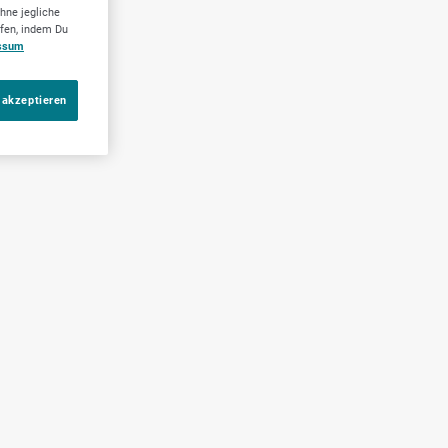
hne jegliche
ufen, indem Du
ssum
 akzeptieren