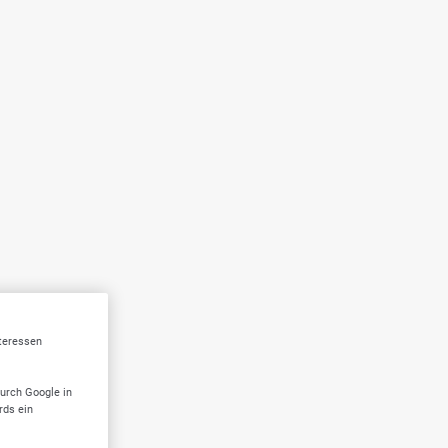
nteressen
durch Google in
rds ein