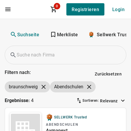
0
Registrieren
Login
Zum Hauptinhalt
Suchseite
Merkliste
Sellwerk Trust
Filtern nach:
Zurücksetzen
braunschweig
Abendschulen
Ergebnisse:
4
Relevanz
Sortieren:
SELLWERK Trusted
ABENDSCHULEN
Aymaneyt