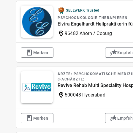
SELLWERK Trusted
PSYCHOONKOLOGIE THERAPIEREN
Elvira Engelhardt Heilpraktikerin f
96482 Ahorn / Coburg
Merken
Empfeh
ÄRZTE: PSYCHOSOMATISCHE MEDIZ
(FACHÄRZTE)
Revive Rehab Multi Speciality Hosp
500048 Hyderabad
Merken
Empfeh