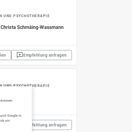
IN UND PSYCHOTHERAPIE
d. Christa Schmäing-Wassmann
len
Empfehlung anfragen
IN UND PSYCHOTHERAPIE
chmidt
nteressen
durch Google in
rds ein
len
Empfehlung anfragen