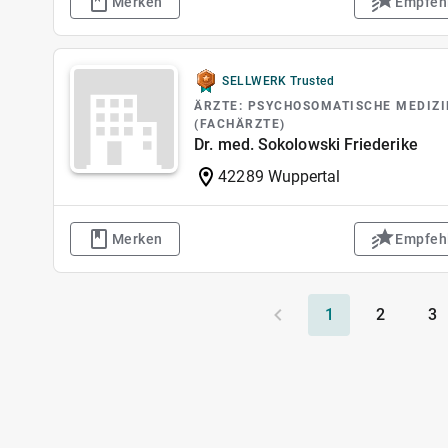
Merken
Empfeh
SELLWERK Trusted
ÄRZTE: PSYCHOSOMATISCHE MEDIZ
(FACHÄRZTE)
Dr. med. Sokolowski Friederike
42289 Wuppertal
Merken
Empfeh
1
2
3