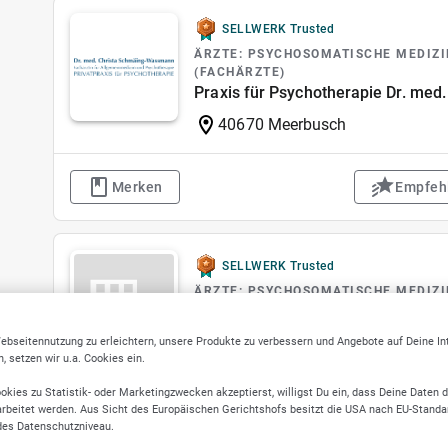
SELLWERK Trusted
ÄRZTE: PSYCHOSOMATISCHE MEDIZ
(FACHÄRZTE)
Praxis für Psychotherapie Dr. me
40670 Meerbusch
Merken
Empfeh
SELLWERK Trusted
ÄRZTE: PSYCHOSOMATISCHE MEDIZ
(FACHÄRZTE)
Praxis für Psychotherapie Julia S
ebseitennutzung zu erleichtern, unsere Produkte zu verbessern und Angebote auf Deine I
 setzen wir u.a. Cookies ein.
68199 Mannheim
okies zu Statistik- oder Marketingzwecken akzeptierst, willigst Du ein, dass Deine Daten 
rbeitet werden. Aus Sicht des Europäischen Gerichtshofs besitzt die USA nach EU-Standa
Merken
Empfeh
des Datenschutzniveau.