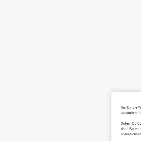
Um Dir die W
abzustimmen,
Sofern Du Co
den USA vera
unzureichen