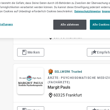
 besteht die Gefahr, dass Deine Daten durch US-Behörden zu Zwecken der Überwachung o
smöglichkeiten verarbeitet werden können. Du kannst diese Einwilligung jederzeit widerr
on Cookies auf Unbedingt erforderlich Cookies beschränkst.
Datenschutzhinweise
Impre
SELLWERK Trusted
ÄRZTE: PSYCHOSOMATISCHE MEDIZ
(FACHÄRZTE)
stellungen
Alle ablehnen
Alle Cookies
Dr. med. Gabriele Fenzel - Praxis
80796 München
Merken
Empfeh
SELLWERK Trusted
ÄRZTE: PSYCHOSOMATISCHE MEDIZ
(FACHÄRZTE)
Margit Pauls
60325 Frankfurt