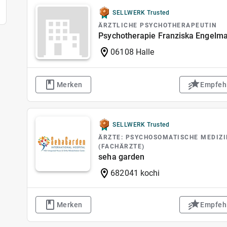
SELLWERK Trusted
ÄRZTLICHE PSYCHOTHERAPEUTIN
Psychotherapie Franziska Engelm
06108 Halle
Merken
Empfeh
SELLWERK Trusted
ÄRZTE: PSYCHOSOMATISCHE MEDIZ
(FACHÄRZTE)
seha garden
682041 kochi
Merken
Empfeh