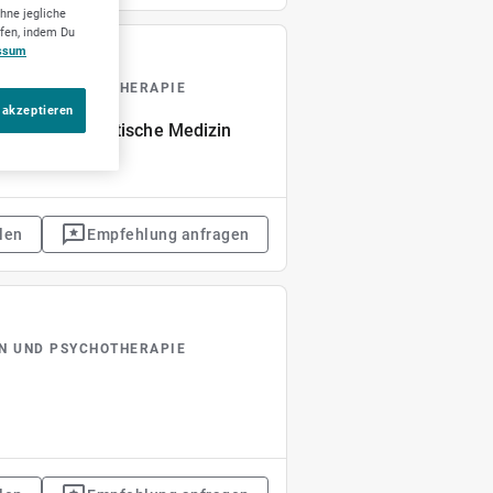
hne jegliche
ufen, indem Du
ssum
IN UND PSYCHOTHERAPIE
 akzeptieren
 für Psychosomatische Medizin
len
Empfehlung anfragen
IN UND PSYCHOTHERAPIE