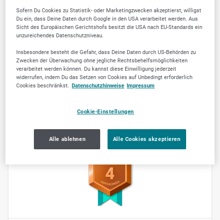
Dienstag
08:00
-
17:00
Sofern Du Cookies zu Statistik- oder Marketingzwecken akzeptierst, willigst
Du ein, dass Deine Daten durch Google in den USA verarbeitet werden. Aus
Mittwoch
08:00
-
17:00
Sicht des Europäischen Gerichtshofs besitzt die USA nach EU-Standards ein
unzureichendes Datenschutzniveau.
Donnerstag
08:00
-
17:00
Freitag
08:00
-
16:00
Insbesondere besteht die Gefahr, dass Deine Daten durch US-Behörden zu
Zwecken der Überwachung ohne jegliche Rechtsbehelfsmöglichkeiten
Samstag
geschlossen
verarbeitet werden können. Du kannst diese Einwilligung jederzeit
widerrufen, indem Du das Setzen von Cookies auf Unbedingt erforderlich
Sonntag
geschlossen
Cookies beschränkst.
Datenschutzhinweise
Impressum
Cookie-Einstellungen
SELLWERK Trusted
Alle ablehnen
Alle Cookies akzeptieren
4