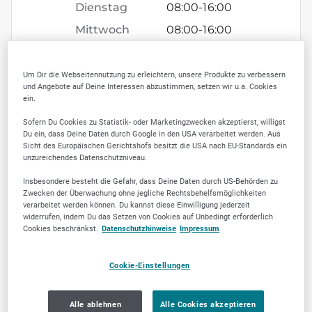
Dienstag
08:00
-
16:00
Mittwoch
08:00
-
16:00
Donnerstag
08:00
-
16:00
Freitag
08:00
-
14:30
Um Dir die Webseitennutzung zu erleichtern, unsere Produkte zu verbessern
und Angebote auf Deine Interessen abzustimmen, setzen wir u.a. Cookies
Samstag
geschlossen
ein.
Sonntag
geschlossen
Sofern Du Cookies zu Statistik- oder Marketingzwecken akzeptierst, willigst
Du ein, dass Deine Daten durch Google in den USA verarbeitet werden. Aus
Sicht des Europäischen Gerichtshofs besitzt die USA nach EU-Standards ein
unzureichendes Datenschutzniveau.
Insbesondere besteht die Gefahr, dass Deine Daten durch US-Behörden zu
SELLWERK Trusted
Zwecken der Überwachung ohne jegliche Rechtsbehelfsmöglichkeiten
verarbeitet werden können. Du kannst diese Einwilligung jederzeit
widerrufen, indem Du das Setzen von Cookies auf Unbedingt erforderlich
Cookies beschränkst.
Datenschutzhinweise
Impressum
6
Cookie-Einstellungen
Alle ablehnen
Alle Cookies akzeptieren