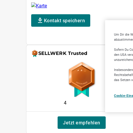
Kontakt speichern
Um Dir die W
abzustimmen,
Sofern Du Co
SELLWERK Trusted
den USA vera
unzureichen
Insbesondere
Rechtsbehelf
das Setzen v
Cookie-Ein
4
Jetzt empfehlen