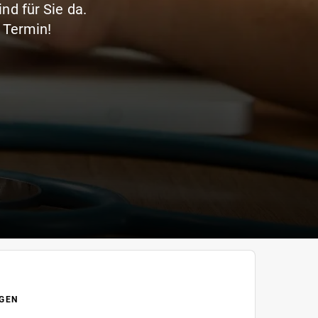
nd für Sie da.
n Termin!
GEN