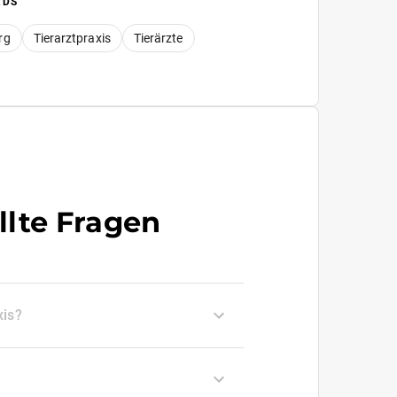
RDS
rg
Tierarztpraxis
Tierärzte
llte Fragen
xis?