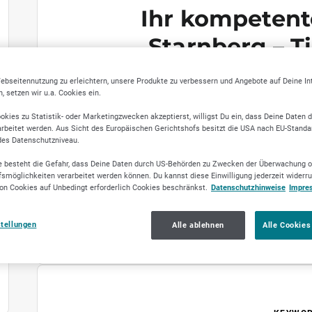
Ihr kompetente
Starnberg – Ti
Perch
ebseitennutzung zu erleichtern, unsere Produkte zu verbessern und Angebote auf Deine I
 setzen wir u.a. Cookies ein.
In der Tierarztpraxis Perchting Kamann - Kal
vielen Jahren umfassende veterinärmedizini
okies zu Statistik- oder Marketingzwecken akzeptierst, willigst Du ein, dass Deine Daten 
rbeitet werden. Aus Sicht des Europäischen Gerichtshofs besitzt die USA nach EU-Standa
Unser engagiertes Team von Tierärzten kü
des Datenschutzniveau.
Tiere und bietet sowohl Präventions- als a
auf individuelle Beratung und persönliche 
 besteht die Gefahr, dass Deine Daten durch US-Behörden zu Zwecken der Überwachung o
smöglichkeiten verarbeitet werden können. Du kannst diese Einwilligung jederzeit widerr
Atmosphäre. Vertrauen Sie auf unsere Erf
on Cookies auf Unbedingt erforderlich Cookies beschränkst.
Datenschutzhinweise
Impre
Starnberg. Kontaktieren Sie uns gerne f
Termi
stellungen
Alle ablehnen
Alle Cookies