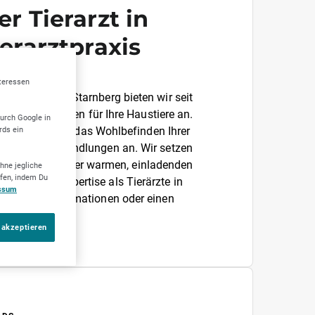
r Tierarzt in
erarztpraxis
ting
nteressen
us - Burger in Starnberg bieten wir seit
sche Leistungen für Ihre Haustiere an.
durch Google in
rds ein
mmert sich um das Wohlbefinden Ihrer
uch Notfallbehandlungen an. Wir setzen
Betreuung in einer warmen, einladenden
hne jegliche
ufen, indem Du
ahrung und Expertise als Tierärzte in
ssum
ür weitere Informationen oder einen
n.
 akzeptieren