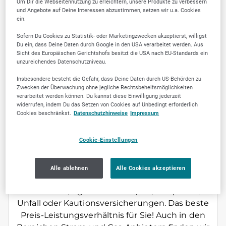
3
Um Dir die Webseitennutzung zu erleichtern, unsere Produkte zu verbessern
und Angebote auf Deine Interessen abzustimmen, setzen wir u.a. Cookies
ein.
Sofern Du Cookies zu Statistik- oder Marketingzwecken akzeptierst, willigst
Du ein, dass Deine Daten durch Google in den USA verarbeitet werden. Aus
Sicht des Europäischen Gerichtshofs besitzt die USA nach EU-Standards ein
unzureichendes Datenschutzniveau.
Jetzt empfehlen
Insbesondere besteht die Gefahr, dass Deine Daten durch US-Behörden zu
Zwecken der Überwachung ohne jegliche Rechtsbehelfsmöglichkeiten
verarbeitet werden können. Du kannst diese Einwilligung jederzeit
widerrufen, indem Du das Setzen von Cookies auf Unbedingt erforderlich
Cookies beschränkst.
Datenschutzhinweise
Impressum
ÜBER UNS
Cookie-Einstellungen
Herzlich willkommen bei Jens Hertwig
Tarifcheck Auerbach. Gemeinsam finden wir
Alle ablehnen
Alle Cookies akzeptieren
für Sie die passende Versicherung in allen
Bereichen, egal ob Hausrat, Kfz, Haftpflicht,
Unfall oder Kautionsversicherungen. Das beste
Preis-Leistungsverhältnis für Sie! Auch in den