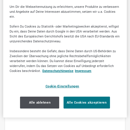
Um Dir die Webseitennutzung zu erleichtern, unsere Produkte zu verbessern
und Angebote auf Deine Interessen abzustimmen, setzen wir u.a. Cookies
ein.
Sofern Du Cookies zu Statistik- oder Marketingzwecken akzeptierst, willigst
Du ein, dass Deine Daten durch Google in den USA verarbeitet werden. Aus
Sicht des Europäischen Gerichtshofs besitzt die USA nach EU-Standards ein
unzureichendes Datenschutzniveau.
ÖFFNUNGSZEITEN
Insbesondere besteht die Gefahr, dass Deine Daten durch US-Behörden zu
Montag
08:00
-
17:00
Zwecken der Überwachung ohne jegliche Rechtsbehelfsmöglichkeiten
verarbeitet werden können. Du kannst diese Einwilligung jederzeit
Dienstag
08:00
-
17:00
widerrufen, indem Du das Setzen von Cookies auf Unbedingt erforderlich
Cookies beschränkst.
Datenschutzhinweise
Impressum
Mittwoch
08:00
-
17:00
Donnerstag
08:00
-
17:00
Cookie-Einstellungen
Freitag
08:00
-
17:00
Samstag
geschlossen
Alle ablehnen
Alle Cookies akzeptieren
Sonntag
geschlossen