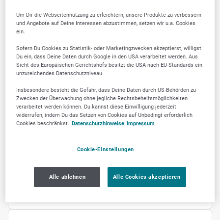
Umgang mit endlichen Ressourcen ein. Unser
Um Dir die Webseitennutzung zu erleichtern, unsere Produkte zu verbessern
Spektrum umfasst neben dem Bereich der
und Angebote auf Deine Interessen abzustimmen, setzen wir u.a. Cookies
Photovoltaik die allgemeine Elektroinstallation
ein.
sowie die regenerative Energietechnik. Alles
Sofern Du Cookies zu Statistik- oder Marketingzwecken akzeptierst, willigst
aus einer Hand - Beratung, Planung,
Du ein, dass Deine Daten durch Google in den USA verarbeitet werden. Aus
Ausführung, Service.
Sicht des Europäischen Gerichtshofs besitzt die USA nach EU-Standards ein
unzureichendes Datenschutzniveau.
Insbesondere besteht die Gefahr, dass Deine Daten durch US-Behörden zu
Zwecken der Überwachung ohne jegliche Rechtsbehelfsmöglichkeiten
verarbeitet werden können. Du kannst diese Einwilligung jederzeit
widerrufen, indem Du das Setzen von Cookies auf Unbedingt erforderlich
Cookies beschränkst.
Datenschutzhinweise
Impressum
KEYWORDS
Cookie-Einstellungen
Energiemanagement
Energiespeicher
Solarstrom
Elektromobilität
Photovoltaik
Alle ablehnen
Alle Cookies akzeptieren