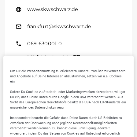
www.skwschwarz.de
frankfurt@skwschwarz.de
069-630001-0
Mörfelder Landstr. 117
60598 Frankfurt
Um Dir die Webseitennutzung zu erleichtern, unsere Produkte zu verbessern
und Angebote auf Deine Interessen abzustimmen, setzen wir u.a. Cookies
ein.
Kontakt speichern
Sofern Du Cookies zu Statistik- oder Marketingzwecken akzeptierst, willigst
Du ein, dass Deine Daten durch Google in den USA verarbeitet werden. Aus
Sicht des Europäischen Gerichtshofs besitzt die USA nach EU-Standards ein
unzureichendes Datenschutzniveau.
Insbesondere besteht die Gefahr, dass Deine Daten durch US-Behörden zu
Zwecken der Überwachung ohne jegliche Rechtsbehelfsmöglichkeiten
SELLWERK Trusted
verarbeitet werden können. Du kannst diese Einwilligung jederzeit
widerrufen, indem Du das Setzen von Cookies auf Unbedingt erforderlich