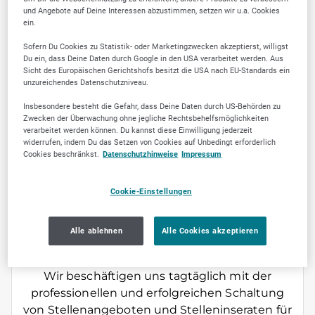
und Angebote auf Deine Interessen abzustimmen, setzen wir u.a. Cookies
ein.
Sofern Du Cookies zu Statistik- oder Marketingzwecken akzeptierst, willigst
Du ein, dass Deine Daten durch Google in den USA verarbeitet werden. Aus
Sicht des Europäischen Gerichtshofs besitzt die USA nach EU-Standards ein
unzureichendes Datenschutzniveau.
Jetzt empfehlen
Insbesondere besteht die Gefahr, dass Deine Daten durch US-Behörden zu
Zwecken der Überwachung ohne jegliche Rechtsbehelfsmöglichkeiten
verarbeitet werden können. Du kannst diese Einwilligung jederzeit
widerrufen, indem Du das Setzen von Cookies auf Unbedingt erforderlich
Cookies beschränkst.
Datenschutzhinweise
Impressum
ÜBER UNS
Cookie-Einstellungen
„SHK Jobbörse“ ist ein innovatives und
erfolgreiches Jobportal, welches ausschließlich
Alle ablehnen
Alle Cookies akzeptieren
für die Sanitär,- Heizungs- und
Klimabranche(SHK- Branche) konzipiert wurde.
Wir beschäftigen uns tagtäglich mit der
professionellen und erfolgreichen Schaltung
von Stellenangeboten und Stelleninseraten für