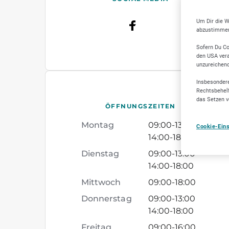
Um Dir die W
abzustimmen,
Sofern Du Co
den USA vera
unzureichen
Insbesondere
Rechtsbehelf
das Setzen v
ÖFFNUNGSZEITEN
Montag
09:00
-
13:00
Cookie-Ein
14:00
-
18:00
Dienstag
09:00
-
13:00
14:00
-
18:00
Mittwoch
09:00
-
18:00
Donnerstag
09:00
-
13:00
14:00
-
18:00
Freitag
09:00
-
16:00