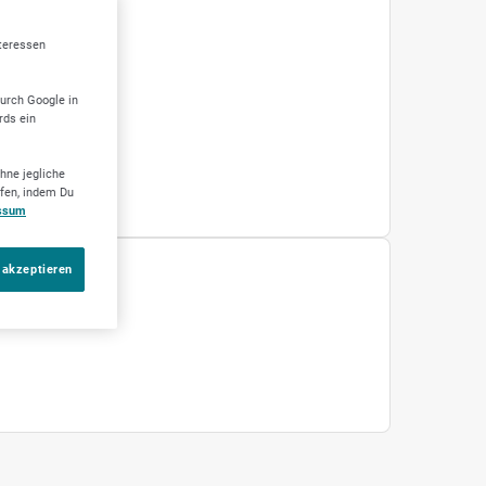
nteressen
durch Google in
rds ein
hne jegliche
ufen, indem Du
ssum
 akzeptieren
GHTS