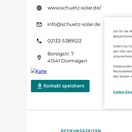
www.schuetz-solar.de/
info@schuetz-solar.de
Um Dir die W
abzustimmen,
02133-5389522
Sofern Du Co
den USA vera
Borsigstr. 7
unzureichen
41541 Dormagen
Insbesondere
Rechtsbehelf
das Setzen v
Kontakt speichern
Cookie-Ein
ÖFFNUNGSZEITEN