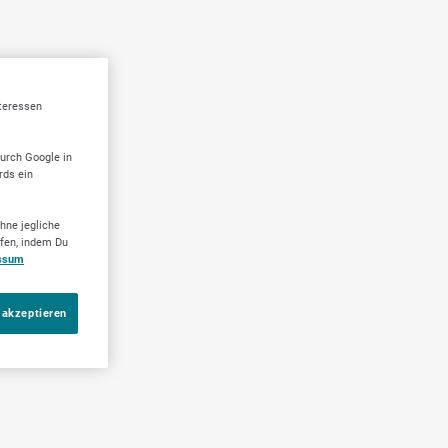
nteressen
durch Google in
rds ein
hne jegliche
ufen, indem Du
ssum
 akzeptieren