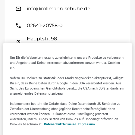
info@rollmann-schuhe.de
02641-20758-0
Hauptstr. 98
53474 Bad Neuenahr-Ahrweiler
Um Dir die Webseitennutzung zu erleichtern, unsere Produkte zu verbessern
und Angebote auf Deine Interessen abzustimmen, setzen wir u.a. Cookies
ein.
Kontakt speichern
Sofern Du Cookies zu Statistik- oder Marketingzwecken akzeptierst, willigst
Du ein, dass Deine Daten durch Google in den USA verarbeitet werden. Aus
Sicht des Europäischen Gerichtshofs besitzt die USA nach EU-Standards ein
unzureichendes Datenschutzniveau.
Insbesondere besteht die Gefahr, dass Deine Daten durch US-Behörden zu
SELLWERK Trusted
Zwecken der Überwachung ohne jegliche Rechtsbehelfsmöglichkeiten
verarbeitet werden können. Du kannst diese Einwilligung jederzeit
widerrufen, indem Du das Setzen von Cookies auf Unbedingt erforderlich
Cookies beschränkst.
Datenschutzhinweise
Impressum
3