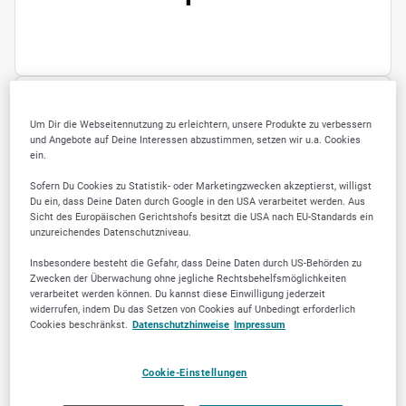
Um Dir die Webseitennutzung zu erleichtern, unsere Produkte zu verbessern
ÖFFNUNGSZEITEN
und Angebote auf Deine Interessen abzustimmen, setzen wir u.a. Cookies
ein.
Montag
geschlossen
Sofern Du Cookies zu Statistik- oder Marketingzwecken akzeptierst, willigst
Dienstag
10:00
-
15:00
Du ein, dass Deine Daten durch Google in den USA verarbeitet werden. Aus
Sicht des Europäischen Gerichtshofs besitzt die USA nach EU-Standards ein
Mittwoch
10:00
-
15:00
unzureichendes Datenschutzniveau.
Donnerstag
10:00
-
15:00
Insbesondere besteht die Gefahr, dass Deine Daten durch US-Behörden zu
Zwecken der Überwachung ohne jegliche Rechtsbehelfsmöglichkeiten
Freitag
geschlossen
verarbeitet werden können. Du kannst diese Einwilligung jederzeit
widerrufen, indem Du das Setzen von Cookies auf Unbedingt erforderlich
Samstag
geschlossen
Cookies beschränkst.
Datenschutzhinweise
Impressum
Sonntag
geschlossen
Cookie-Einstellungen