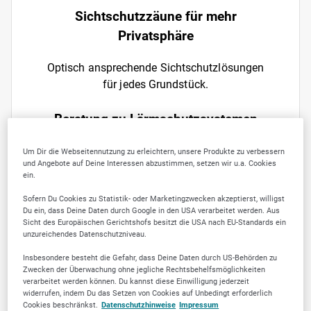
Sichtschutzzäune für mehr
Privatsphäre
Optisch ansprechende Sichtschutzlösungen
für jedes Grundstück.
Beratung zu Lärmschutzsystemen
Professionelle Beratung zur Auswahl der
Um Dir die Webseitennutzung zu erleichtern, unsere Produkte zu verbessern
und Angebote auf Deine Interessen abzustimmen, setzen wir u.a. Cookies
besten Lärmschutzmaßnahmen.
ein.
Sofern Du Cookies zu Statistik- oder Marketingzwecken akzeptierst, willigst
Du ein, dass Deine Daten durch Google in den USA verarbeitet werden. Aus
Sicht des Europäischen Gerichtshofs besitzt die USA nach EU-Standards ein
unzureichendes Datenschutzniveau.
Insbesondere besteht die Gefahr, dass Deine Daten durch US-Behörden zu
Zwecken der Überwachung ohne jegliche Rechtsbehelfsmöglichkeiten
verarbeitet werden können. Du kannst diese Einwilligung jederzeit
widerrufen, indem Du das Setzen von Cookies auf Unbedingt erforderlich
ÜBER UNS
Cookies beschränkst.
Datenschutzhinweise
Impressum