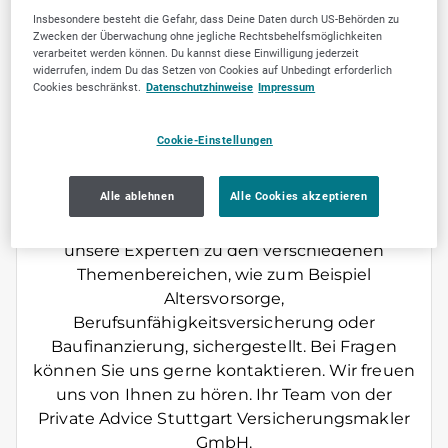
Geschäftskunden
Insbesondere besteht die Gefahr, dass Deine Daten durch US-Behörden zu
Zwecken der Überwachung ohne jegliche Rechtsbehelfsmöglichkeiten
verarbeitet werden können. Du kannst diese Einwilligung jederzeit
Herzlich Willkommen bei der Private Advice
widerrufen, indem Du das Setzen von Cookies auf Unbedingt erforderlich
Stuttgart Versicherungsmakler GmbH! Die
Cookies beschränkst.
Datenschutzhinweise
Impressum
Private Advice ist ein unabhängiger Finanz-
und Versicherungsmakler mit Sitz in Stuttgart.
Cookie-Einstellungen
Wir haben uns darauf spezialisiert,
anspruchsvolle Privat- und Geschäftskunden
Alle ablehnen
Alle Cookies akzeptieren
umfassend zu Finanz- und
Versicherungsfragen zu beraten. Dies ist durch
unsere Experten zu den verschiedenen
Themenbereichen, wie zum Beispiel
Altersvorsorge,
Berufsunfähigkeitsversicherung oder
Baufinanzierung, sichergestellt. Bei Fragen
können Sie uns gerne kontaktieren. Wir freuen
uns von Ihnen zu hören. Ihr Team von der
Private Advice Stuttgart Versicherungsmakler
GmbH.