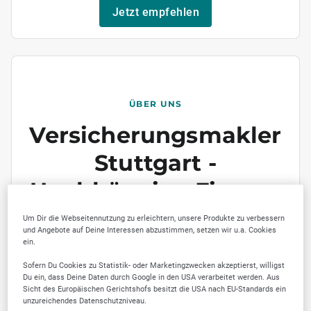
Jetzt empfehlen
ÜBER UNS
Versicherungsmakler
Stuttgart -
Unabhängige Finanz-
und
Um Dir die Webseitennutzung zu erleichtern, unsere Produkte zu verbessern
und Angebote auf Deine Interessen abzustimmen, setzen wir u.a. Cookies
Versicherungsberatun
ein.
g für anspruchsvolle
Sofern Du Cookies zu Statistik- oder Marketingzwecken akzeptierst, willigst
Du ein, dass Deine Daten durch Google in den USA verarbeitet werden. Aus
Sicht des Europäischen Gerichtshofs besitzt die USA nach EU-Standards ein
Privat- und
unzureichendes Datenschutzniveau.