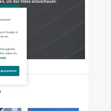
kies, um das Video anzuschauen.
eptieren
nteressen
durch Google in
rds ein
hne jegliche
ufen, indem Du
ssum
 akzeptieren
S