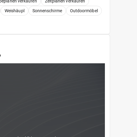
beplanen verkaufen
Zeltplanen verkaufen
Weishäupl
Sonnenschirme
Outdoormöbel
O