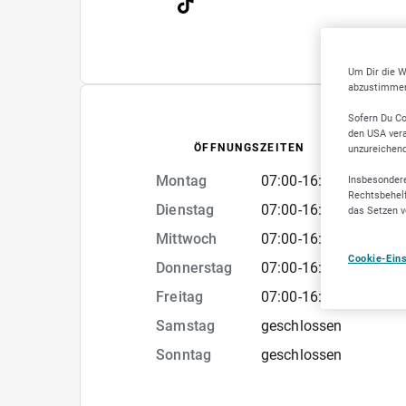
Um Dir die W
abzustimmen,
Sofern Du Co
den USA vera
ÖFFNUNGSZEITEN
unzureichen
Montag
07:00
-
16:00
Insbesondere
Rechtsbehelf
Dienstag
07:00
-
16:00
das Setzen v
Mittwoch
07:00
-
16:00
Cookie-Ein
Donnerstag
07:00
-
16:00
Freitag
07:00
-
16:00
Samstag
geschlossen
Sonntag
geschlossen