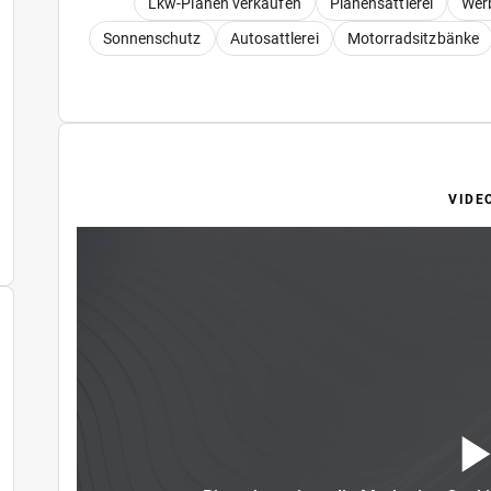
Lkw-Planen verkaufen
Planensattlerei
Wer
Sonnenschutz
Autosattlerei
Motorradsitzbänke
VIDE