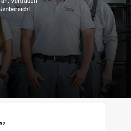
 an. Vertrauen
ußenbereich!
NS