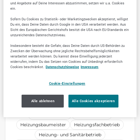
und Angebote auf Deine Interessen abzustimmen, setzen wir u.a. Cookies
Qualität und Kundenzufriedenheit. Ob
ein.
Heizungsinstallation, Wartung oder
Lüftungsreinigung, wir haben die Expertise,
Sofern Du Cookies zu Statistik- oder Marketingzwecken akzeptierst, willigst
Du ein, dass Deine Daten durch Google in den USA verarbeitet werden. Aus
die Sie brauchen. Vertrauen Sie auf unsere
Sicht des Europäischen Gerichtshofs besitzt die USA nach EU-Standards ein
Fachkenntnisse in Wärmepumpen, Erdwärme
unzureichendes Datenschutzniveau.
und weiteren modernen Gebäudetechniken.
Insbesondere besteht die Gefahr, dass Deine Daten durch US-Behörden zu
Kontaktieren Sie uns gerne für Ihre
Zwecken der Überwachung ohne jegliche Rechtsbehelfsmöglichkeiten
verarbeitet werden können. Du kannst diese Einwilligung jederzeit
Heizungsberatung und -planung!
widerrufen, indem Du das Setzen von Cookies auf Unbedingt erforderlich
Cookies beschränkst.
Datenschutzhinweise
Impressum
Cookie-Einstellungen
Alle ablehnen
Alle Cookies akzeptieren
KEYWORDS
Heizungsfirmen
Lüftungsbauer
Heizungsbaumeister
Heizungsfachbetrieb
Heizung- und Sanitärbetrieb