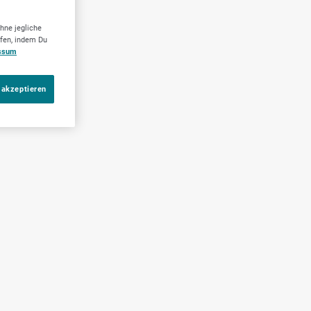
hne jegliche
ufen, indem Du
ssum
 akzeptieren