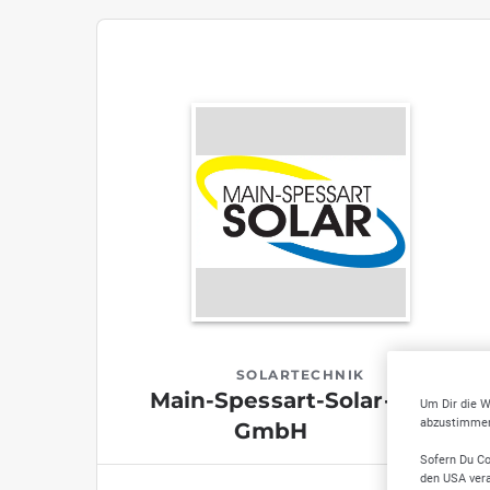
SOLARTECHNIK
Main-Spessart-Solar-
Um Dir die W
abzustimmen,
GmbH
Sofern Du Co
den USA vera