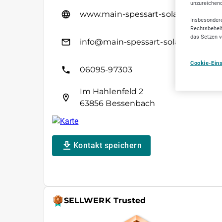
unzureichen
www.main-spessart-solar.de
Insbesondere
Rechtsbehelf
das Setzen v
info@main-spessart-solar.de
Cookie-Ein
06095-97303
Im Hahlenfeld 2
63856 Bessenbach
Kontakt speichern
SELLWERK Trusted