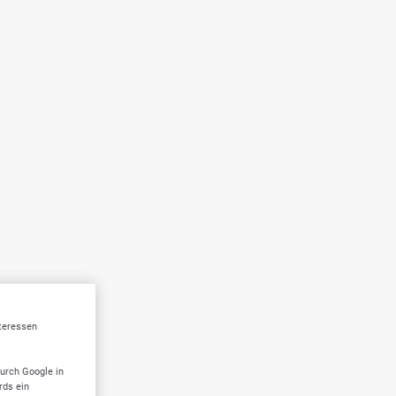
nteressen
durch Google in
rds ein