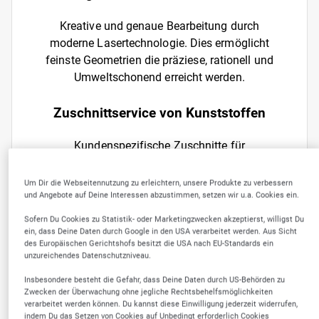
Kreative und genaue Bearbeitung durch
moderne Lasertechnologie. Dies ermöglicht
feinste Geometrien die präziese, rationell und
Umweltschonend erreicht werden.
Zuschnittservice von Kunststoffen
Kundenspezifische Zuschnitte für
verschiedene Kunststoffanwendungen. Aus
allen Kunststoffen und Formaten. Schnell und
Um Dir die Webseitennutzung zu erleichtern, unsere Produkte zu verbessern
und Angebote auf Deine Interessen abzustimmen, setzen wir u.a. Cookies ein.
individuell an den Bedarf angepasst.
Sofern Du Cookies zu Statistik- oder Marketingzwecken akzeptierst, willigst Du
ein, dass Deine Daten durch Google in den USA verarbeitet werden. Aus Sicht
des Europäischen Gerichtshofs besitzt die USA nach EU-Standards ein
unzureichendes Datenschutzniveau.
Insbesondere besteht die Gefahr, dass Deine Daten durch US-Behörden zu
Zwecken der Überwachung ohne jegliche Rechtsbehelfsmöglichkeiten
verarbeitet werden können. Du kannst diese Einwilligung jederzeit widerrufen,
indem Du das Setzen von Cookies auf Unbedingt erforderlich Cookies