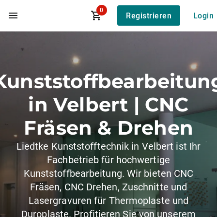
0
Registrieren
Login
Zum Hauptinhalt
Kunststoffbearbeitun
in Velbert | CNC
Fräsen & Drehen
Liedtke Kunststofftechnik in Velbert ist Ihr
Fachbetrieb für hochwertige
Kunststoffbearbeitung. Wir bieten CNC
Fräsen, CNC Drehen, Zuschnitte und
Lasergravuren für Thermoplaste und
Duroplaste. Profitieren Sie von unserem