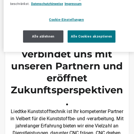
beschränkst.
Datenschutzhinweise
Impressum
ÜBER UNS
Kunststoff ist für uns
Cookie-Einstellungen
mehr als ein
Alle ablehnen
Alle Cookies akzeptieren
Werkstoff – er
verbindet uns mit
unseren Partnern und
eröffnet
Zukunftsperspektiven
.
Liedtke Kunststofftechnik ist Ihr kompetenter Partner
in Velbert für die Kunststoffbe- und -verarbeitung. Mit
jahrelanger Erfahrung bieten wir eine Vielzahl an
Dienstleistungen, darunter CNC fräsen, CNC drehen,