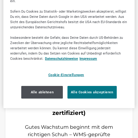
Schuhzurichtungen
ein.
Sofern Du Cookies zu Statistik- oder Marketingzwecken akzeptierst, willigst
Wir fertigen präzise Maßschuhe und
Du ein, dass Deine Daten durch Google in den USA verarbeitet werden. Aus
veredeln Konfektionsschuhe – für
Sicht des Europäischen Gerichtshofs besitzt die USA nach EU-Standards ein
unzureichendes Datenschutzniveau.
perfekten Sitz, optimalen Gehkomfort &
gesunde Fußfunktion.
Insbesondere besteht die Gefahr, dass Deine Daten durch US-Behörden zu
Zwecken der Überwachung ohne jegliche Rechtsbehelfsmöglichkeiten
verarbeitet werden können. Du kannst diese Einwilligung jederzeit
Maßgefertigte Einlagen
widerrufen, indem Du das Setzen von Cookies auf Unbedingt erforderlich
Cookies beschränkst.
Datenschutzhinweise
Impressum
Individuell gefertigte Einlagen nach
modernster Fußanalyse – zur
Cookie-Einstellungen
Unterstützung, Entlastung und
Schmerzprophylaxe für Groß und Klein.
Alle ablehnen
Alle Cookies akzeptieren
Kinderschuhberatung (WMS-
zertifiziert)
Gutes Wachstum beginnt mit dem
richtigen Schuh – WMS-geprüfte